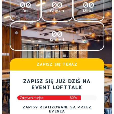
00
00
00
Dni
Godzin
Minut
00
Sekund
ZAPISZ SIĘ TERAZ
ZAPISZ SIĘ JUŻ DZIŚ NA
EVENT LOFTTALK
Zajętych miejsc
80%
ZAPISY REALIZOWANE SĄ PRZEZ
EVENEA