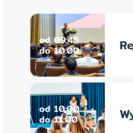
od 09:45
Re
do 10:00
od 10:00
Wy
do 11:00