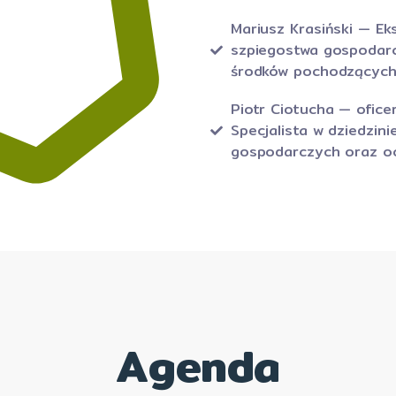
Mariusz Krasiński — E
szpiegostwa gospodarc
środków pochodzących
Piotr Ciotucha — ofic
Specjalista w dziedzini
gospodarczych oraz oc
Agenda