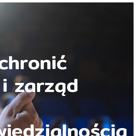
chronić
 i zarząd
d
iedzialnością