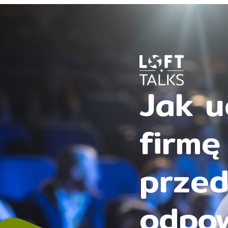
Jak u
firmę
prze
odpow