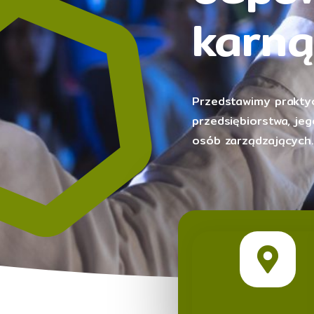
karną
Przedstawimy prakt
przedsiębiorstwa, je
osób zarządzających.