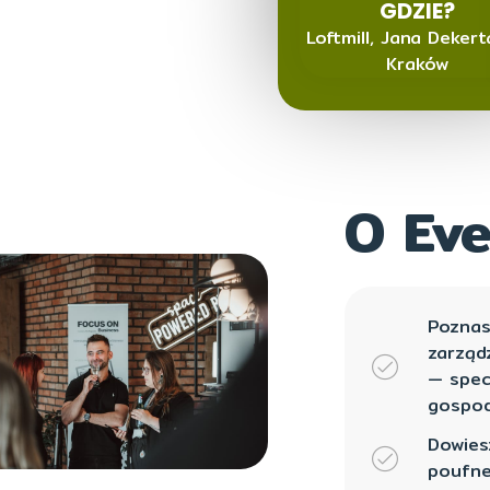
GDZIE?
Loftmill, Jana Dekert
Kraków
O Eve
Poznas
zarząd
— spec
gospod
Dowies
poufne