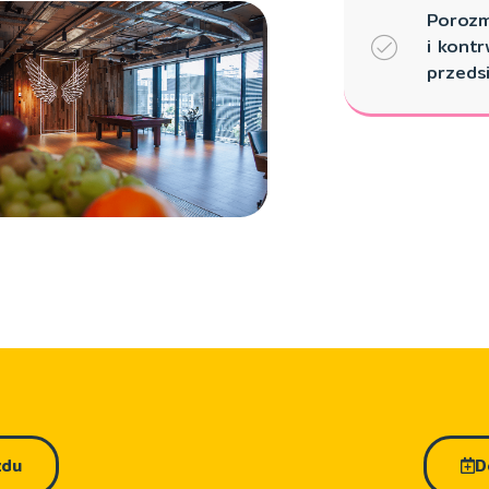
Porozm
i kont
przeds
zdu
D